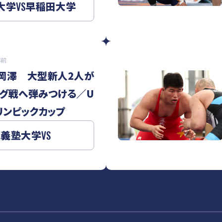
大学
VS
早稲田大学
年前
＆岡澤 大型新人2人が
グ戦へ弾みつける／U
リンピックカップ
応義塾大学
VS