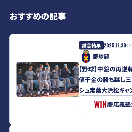
おすすめの記事
試合結果
2025.11.30
8
野球部
【野球】中盤の再逆
値千金の勝ち越し三
シュ常葉大浜松キャ
WIN
慶応義塾