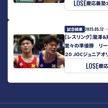
LOSE
慶応義塾
試合結果
2025.05.12
1
【レスリング】瀧澤
堂々の準優勝 リー
２０ JOCジュニアオ
LOSE
慶