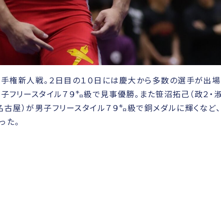
選手権新人戦。２日目の１０日には慶大から多数の選手が出場
子フリースタイル７９㌔級で見事優勝。また笹沼拓己（政２・
名古屋）が男子フリースタイル７９㌔級で銅メダルに輝くなど
った。