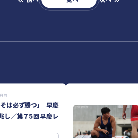
か月前
こそは必ず勝つ」 早慶
兆し／第７５回早慶レ