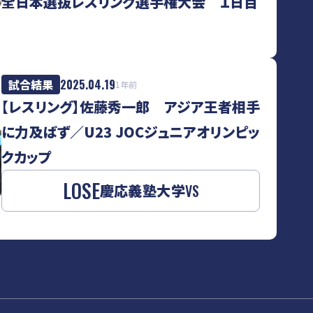
全日本選抜レスリング選手権大会 １日目
試合結果
2025.04.19
1年前
【レスリング】佐藤秀一郎 アジア王者相手
に力及ばず／U23 JOCジュニアオリンピッ
クカップ
LOSE
慶応義塾大学
VS