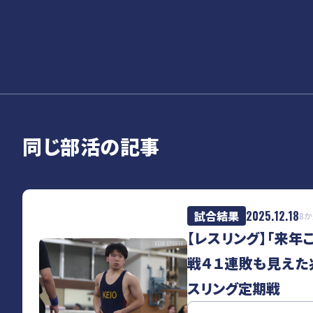
同じ部活の記事
試合結果
2025.12.18
8
【レスリング】「来年
戦４１連敗も見えた
スリング定期戦