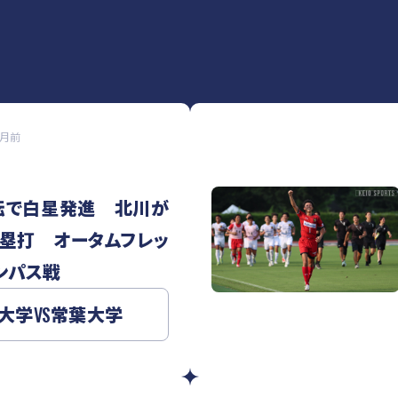
か月前
転で白星発進 北川が
塁打 オータムフレッ
ンパス戦
大学
VS
常葉大学