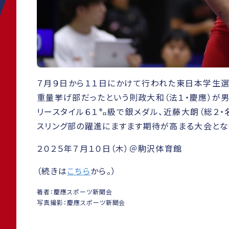
７月９日から１１日にかけて行われた東日本学生
重量挙げ部だったという則政大和（法１・慶應）が男
リースタイル６１㌔級で銀メダル、近藤大朗（総２・
スリング部の躍進にますます期待が高まる大会とな
２０２５年７月１０日（木）＠駒沢体育館
（続きは
こちら
から。）
著者：慶應スポーツ新聞会
写真撮影：慶應スポーツ新聞会