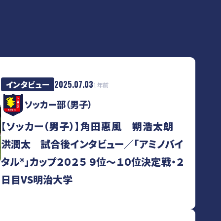
インタビュー
2025.07.03
1年前
ソッカー部（男子）
【ソッカー（男子）】角田惠風 朔浩太朗
洪潤太 試合後インタビュー／「アミノバイ
タル®」カップ２０２５ ９位～１０位決定戦・２
日目VS明治大学