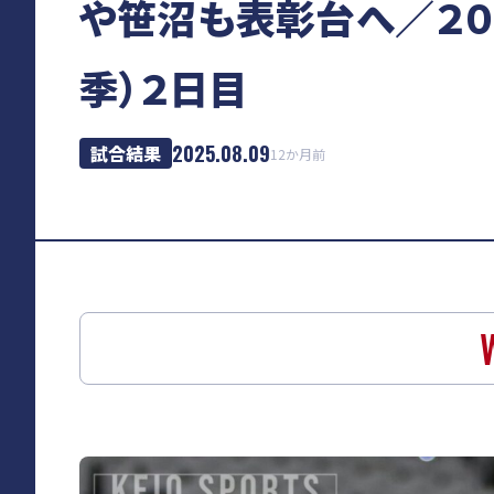
や笹沼も表彰台へ／２０
季）２日目
2025.08.09
試合結果
12か月前