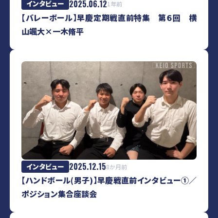
2025.06.12
インタビュー
1年前
【バレーボール】早慶定期戦直前特集 第６回 横
山颯大×一木脩平
キーワードから試合を探す
検索
部活動から試合を探す
2025.12.15
インタビュー
8か月前
【ハンドボール(男子)】早慶戦直前インタビュー①／
ポジション集合座談会