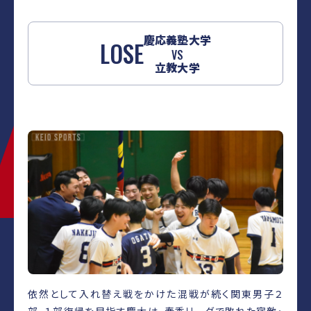
慶応義塾大学
LOSE
VS
立教大学
依然として入れ替え戦をかけた混戦が続く関東男子２
部。１部復帰を目指す慶大は、春季リーグで敗れた宿敵・