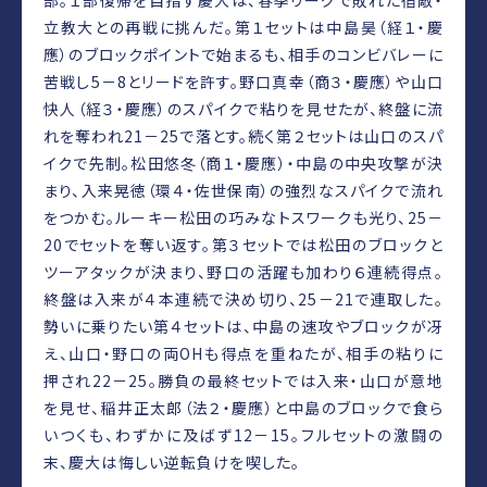
立教大との再戦に挑んだ。第１セットは中島昊（経１・慶
應）のブロックポイントで始まるも、相手のコンビバレーに
苦戦し5－8とリードを許す。野口真幸（商３・慶應）や山口
快人（経３・慶應）のスパイクで粘りを見せたが、終盤に流
れを奪われ21－25で落とす。続く第２セットは山口のスパ
イクで先制。松田悠冬（商１・慶應）・中島の中央攻撃が決
まり、入来晃徳（環４・佐世保南）の強烈なスパイクで流れ
をつかむ。ルーキー松田の巧みなトスワークも光り、25－
20でセットを奪い返す。第３セットでは松田のブロックと
ツーアタックが決まり、野口の活躍も加わり６連続得点。
終盤は入来が４本連続で決め切り、25－21で連取した。
勢いに乗りたい第４セットは、中島の速攻やブロックが冴
え、山口・野口の両OHも得点を重ねたが、相手の粘りに
押され22－25。勝負の最終セットでは入来・山口が意地
を見せ、稲井正太郎（法２・慶應）と中島のブロックで食ら
いつくも、わずかに及ばず12－15。フルセットの激闘の
末、慶大は悔しい逆転負けを喫した。