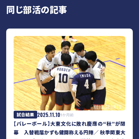
同じ部活の記事
2025.11.10
試合結果
9か月前
【バレーボール】大東文化に敗れ慶應の“秋”が閉
幕 入替戦届かずも健闘称える円陣／ 秋季関東大