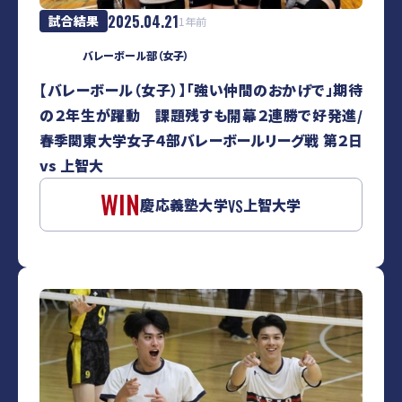
2025.04.21
試合結果
1年前
バレーボール部（女子）
【バレーボール（女子）】「強い仲間のおかげで」期待
の２年生が躍動 課題残すも開幕２連勝で好発進/
春季関東大学女子４部バレーボールリーグ戦 第２日
vs 上智大
WIN
慶応義塾大学
上智大学
VS