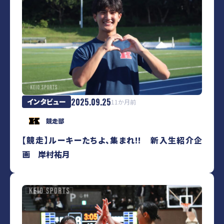
2025.09.25
インタビュー
11か月前
競走部
【競走】ルーキーたちよ、集まれ!! 新入生紹介企
画 岸村祐月