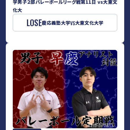
学男子２部バレーボールリーグ戦第11日 vs大東文
化大
LOSE
慶応義塾大学
大東文化大学
VS