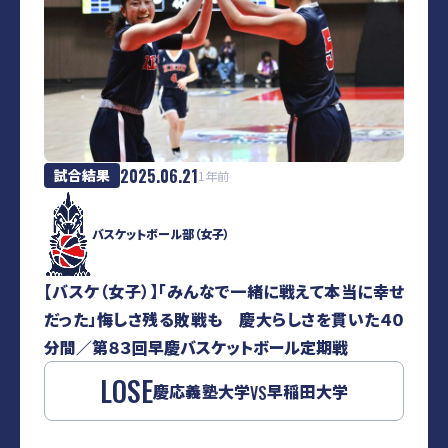
2025.06.21
試合結果
1年前
バスケットボール部（女子）
【バスケ（女子）】「みんなで一緒に戦えて本当に幸せ
だった」悔しさ残る敗戦も 慶大らしさを貫いた４０
分間／第８３回早慶バスケットボール定期戦
LOSE
慶応義塾大学
早稲田大学
VS