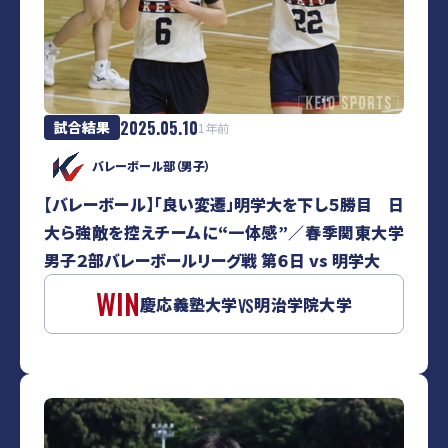
2025.05.10
試合結果
1年前
バレーボール部（男子）
【バレーボール】「良い変遷」明学大を下し５勝目 日
大ら強敵を控えチームに“一体感”／春季関東大学
男子２部バレーボールリーグ戦 第６日 vs 明学大
WIN
慶応義塾大学
明治学院大学
VS